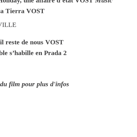
Holiday, une affaire d’état
VOST
Music
a Tierra
VOST
ILLE
il reste de nous
VOST
ble s’habille en Prada 2
 du film pour plus d'infos