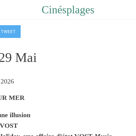
Cinésplages
TWEET
 29 Mai
 2026 
UR MER
une illusion
VOST